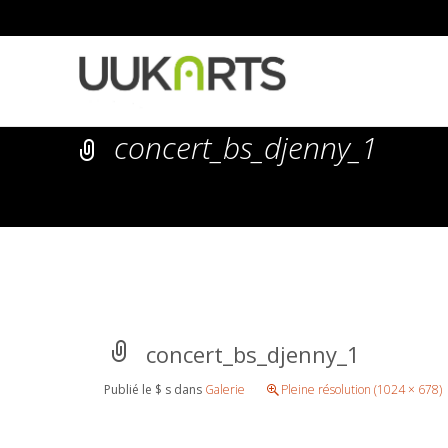
concert_bs_djenny_1
concert_bs_djenny_1
Publié le
$ s
dans
Galerie
Pleine résolution (1024 × 678)